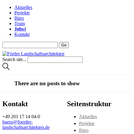
Aktuelles
Projekte
Büro
Team
Jobs
4
Kontakt
Search site...
There are no posts to show
Kontakt
Seitenstruktur
+49 201 17 14 04-0
Aktuelles
buero@foerder-
Projekte
landschaftsarchitekten.de
Büro