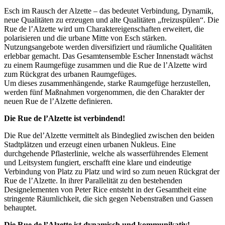
Esch im Rausch der Alzette – das bedeutet Verbindung, Dynamik,
neue Qualitäten zu erzeugen und alte Qualitäten „freizuspülen“. Die
Rue de l’Alzette wird um Charaktereigenschaften erweitert, die
polarisieren und die urbane Mitte von Esch stärken.
Nutzungsangebote werden diversifiziert und räumliche Qualitäten
erlebbar gemacht. Das Gesamtensemble Escher Innenstadt wächst
zu einem Raumgefüge zusammen und die Rue de l’Alzette wird
zum Rückgrat des urbanen Raumgefüges.
Um dieses zusammenhängende, starke Raumgefüge herzustellen,
werden fünf Maßnahmen vorgenommen, die den Charakter der
neuen Rue de l’Alzette definieren.
Die Rue de l’Alzette ist verbindend!
Die Rue del’Alzette vermittelt als Bindeglied zwischen den beiden
Stadtplätzen und erzeugt einen urbanen Nukleus. Eine
durchgehende Pflasterlinie, welche als wasserführendes Element
und Leitsystem fungiert, erschafft eine klare und eindeutige
Verbindung von Platz zu Platz und wird so zum neuen Rückgrat der
Rue de l’Alzette. In ihrer Parallelität zu den bestehenden
Designelementen von Peter Rice entsteht in der Gesamtheit eine
stringente Räumlichkeit, die sich gegen Nebenstraßen und Gassen
behauptet.
Die Rue de l’Alzette ist dynamisch und kommunikativ!