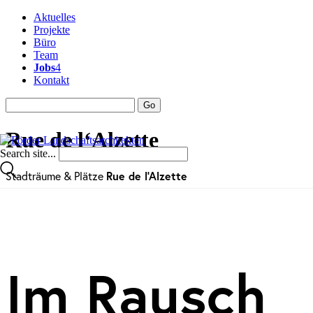
Aktuelles
Projekte
Büro
Team
Jobs
4
Kontakt
Rue de l‘Alzette
Search site...
Stadträume & Plätze
Rue de l‘Alzette
Im Rausch