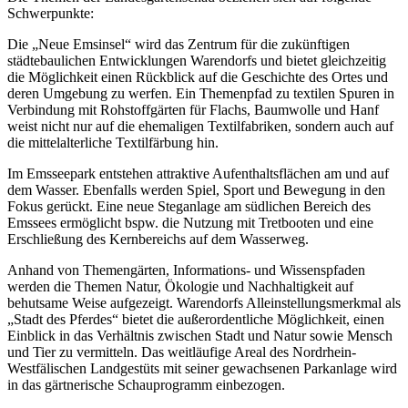
Schwerpunkte:
Die „Neue Emsinsel“ wird das Zentrum für die zukünftigen
städtebaulichen Entwicklungen Warendorfs und bietet gleichzeitig
die Möglichkeit einen Rückblick auf die Geschichte des Ortes und
deren Umgebung zu werfen. Ein Themenpfad zu textilen Spuren in
Verbindung mit Rohstoffgärten für Flachs, Baumwolle und Hanf
weist nicht nur auf die ehemaligen Textilfabriken, sondern auch auf
die mittelalterliche Textilfärbung hin.
Im Emsseepark entstehen attraktive Aufenthaltsflächen am und auf
dem Wasser. Ebenfalls werden Spiel, Sport und Bewegung in den
Fokus gerückt. Eine neue Steganlage am südlichen Bereich des
Emssees ermöglicht bspw. die Nutzung mit Tretbooten und eine
Erschließung des Kernbereichs auf dem Wasserweg.
Anhand von Themengärten, Informations- und Wissenspfaden
werden die Themen Natur, Ökologie und Nachhaltigkeit auf
behutsame Weise aufgezeigt. Warendorfs Alleinstellungsmerkmal als
„Stadt des Pferdes“ bietet die außerordentliche Möglichkeit, einen
Einblick in das Verhältnis zwischen Stadt und Natur sowie Mensch
und Tier zu vermitteln. Das weitläufige Areal des Nordrhein-
Westfälischen Landgestüts mit seiner gewachsenen Parkanlage wird
in das gärtnerische Schauprogramm einbezogen.