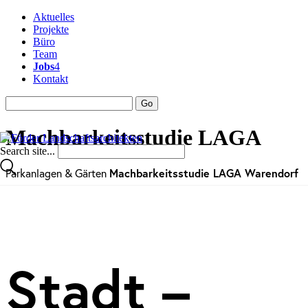
Aktuelles
Projekte
Büro
Team
Jobs
4
Kontakt
Machbarkeitsstudie LAGA
Search site...
Parkanlagen & Gärten
Machbarkeitsstudie LAGA Warendorf
Stadt –