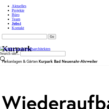
Aktuelles
Projekte
Büro
Team
Jobs
4
Kontakt
Kurpark
Search site...
Parkanlagen & Gärten
Kurpark Bad Neuenahr-Ahrweiler
Wiederaufb