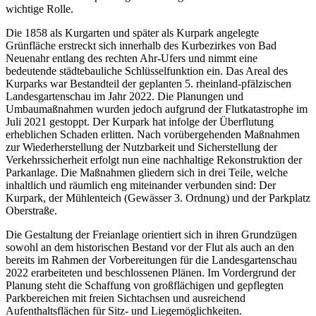
wichtige Rolle.
Die 1858 als Kurgarten und später als Kurpark angelegte
Grünfläche erstreckt sich innerhalb des Kurbezirkes von Bad
Neuenahr entlang des rechten Ahr-Ufers und nimmt eine
bedeutende städtebauliche Schlüsselfunktion ein. Das Areal des
Kurparks war Bestandteil der geplanten 5. rheinland-pfälzischen
Landesgartenschau im Jahr 2022. Die Planungen und
Umbaumaßnahmen wurden jedoch aufgrund der Flutkatastrophe im
Juli 2021 gestoppt. Der Kurpark hat infolge der Überflutung
erheblichen Schaden erlitten. Nach vorübergehenden Maßnahmen
zur Wiederherstellung der Nutzbarkeit und Sicherstellung der
Verkehrssicherheit erfolgt nun eine nachhaltige Rekonstruktion der
Parkanlage. Die Maßnahmen gliedern sich in drei Teile, welche
inhaltlich und räumlich eng miteinander verbunden sind: Der
Kurpark, der Mühlenteich (Gewässer 3. Ordnung) und der Parkplatz
Oberstraße.
Die Gestaltung der Freianlage orientiert sich in ihren Grundzügen
sowohl an dem historischen Bestand vor der Flut als auch an den
bereits im Rahmen der Vorbereitungen für die Landesgartenschau
2022 erarbeiteten und beschlossenen Plänen. Im Vordergrund der
Planung steht die Schaffung von großflächigen und gepflegten
Parkbereichen mit freien Sichtachsen und ausreichend
Aufenthaltsflächen für Sitz- und Liegemöglichkeiten.