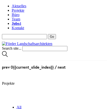
Aktuelles
Projekte
Büro
Team
Jobs
4
Kontakt
Search site...
prev
0{{current_slide_index}}
/
next
Projekte
All